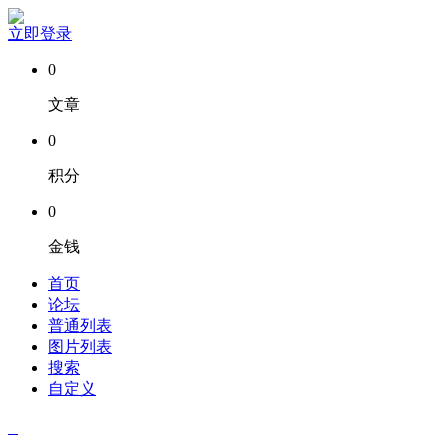
立即登录
0
文章
0
积分
0
金钱
首页
论坛
普通列表
图片列表
搜索
自定义
