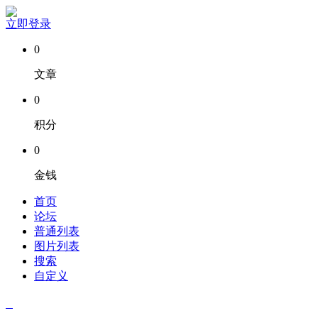
立即登录
0
文章
0
积分
0
金钱
首页
论坛
普通列表
图片列表
搜索
自定义
