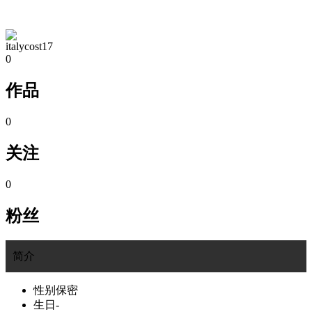
TA的空间
italycost17
0
作品
0
关注
0
粉丝
简介
性别
保密
生日
-