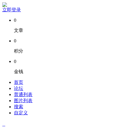
立即登录
0
文章
0
积分
0
金钱
首页
论坛
普通列表
图片列表
搜索
自定义
