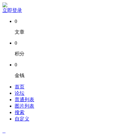
立即登录
0
文章
0
积分
0
金钱
首页
论坛
普通列表
图片列表
搜索
自定义
