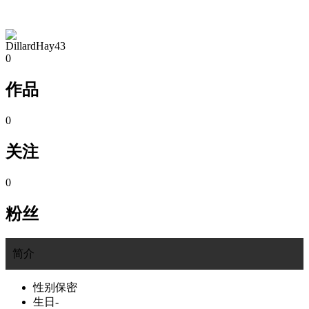
TA的空间
DillardHay43
0
作品
0
关注
0
粉丝
简介
性别
保密
生日
-