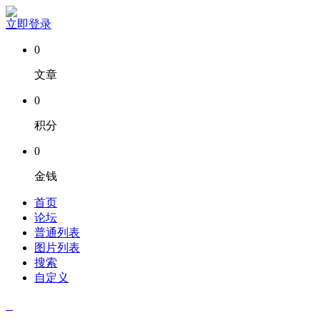
立即登录
0
文章
0
积分
0
金钱
首页
论坛
普通列表
图片列表
搜索
自定义
