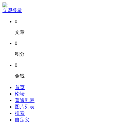
立即登录
0
文章
0
积分
0
金钱
首页
论坛
普通列表
图片列表
搜索
自定义
