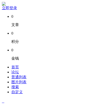
立即登录
0
文章
0
积分
0
金钱
首页
论坛
普通列表
图片列表
搜索
自定义
