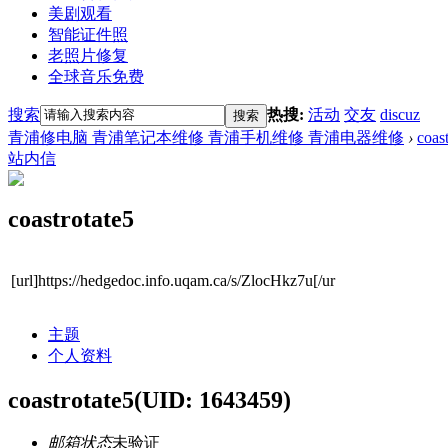
美剧观看
智能证件照
老照片修复
全球音乐免费
搜索
热搜:
活动
交友
discuz
搜索
青浦修电脑 青浦笔记本维修 青浦手机维修 青浦电器维修
›
coas
站内信
coastrotate5
[url]https://hedgedoc.info.uqam.ca/s/ZlocHkz7u[/ur
主题
个人资料
coastrotate5
(UID: 1643459)
邮箱状态
未验证