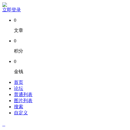
立即登录
0
文章
0
积分
0
金钱
首页
论坛
普通列表
图片列表
搜索
自定义
