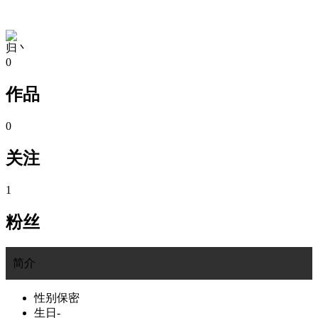
TA的空间
归丶
0
作品
0
关注
1
粉丝
简介
性别
保密
生日
-