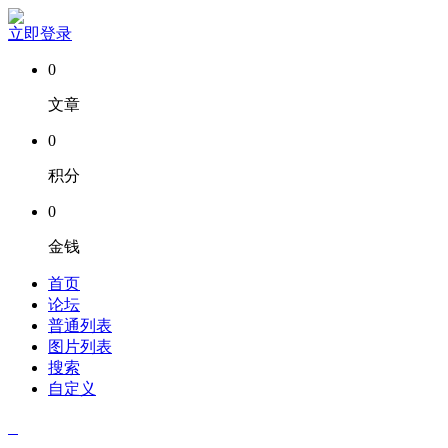
立即登录
0
文章
0
积分
0
金钱
首页
论坛
普通列表
图片列表
搜索
自定义
