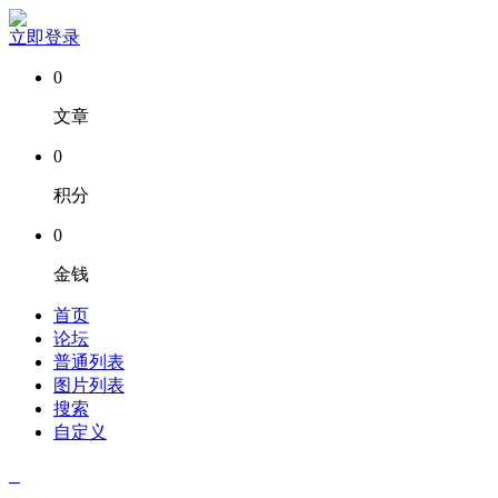
立即登录
0
文章
0
积分
0
金钱
首页
论坛
普通列表
图片列表
搜索
自定义
