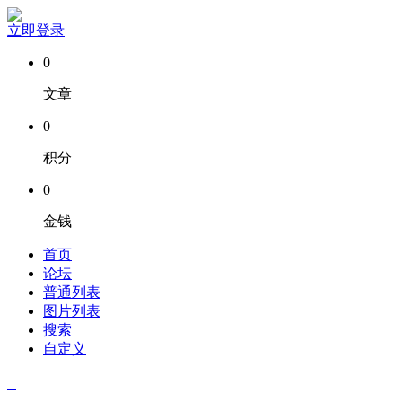
立即登录
0
文章
0
积分
0
金钱
首页
论坛
普通列表
图片列表
搜索
自定义
