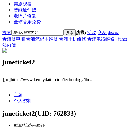
美剧观看
智能证件照
老照片修复
全球音乐免费
搜索
热搜:
活动
交友
discuz
搜索
青浦修电脑 青浦笔记本维修 青浦手机维修 青浦电器维修
›
june
站内信
juneticket2
[url]https://www.kennydattilo.top/technology/the-r
主题
个人资料
juneticket2
(UID: 762833)
邮箱状态
未验证