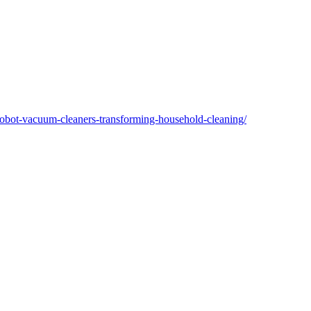
-robot-vacuum-cleaners-transforming-household-cleaning/