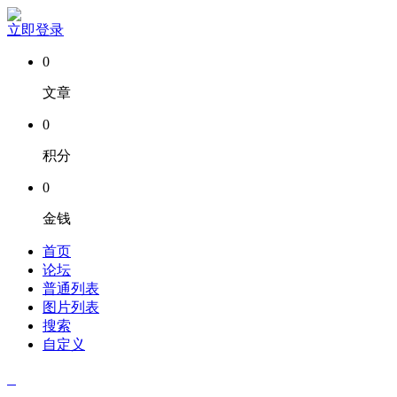
立即登录
0
文章
0
积分
0
金钱
首页
论坛
普通列表
图片列表
搜索
自定义
