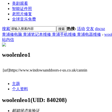
美剧观看
智能证件照
老照片修复
全球音乐免费
搜索
热搜:
活动
交友
discuz
搜索
青浦修电脑 青浦笔记本维修 青浦手机维修 青浦电器维修
›
wool
站内信
woolenleo1
[url]https://www.windowsanddoors-r-us.co.uk/cannin
主题
个人资料
woolenleo1
(UID: 840208)
邮箱状态
未验证