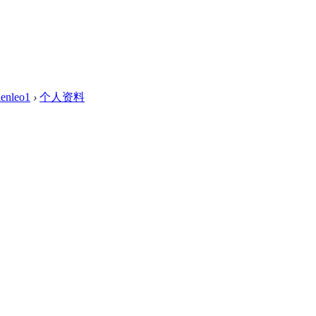
enleo1
›
个人资料