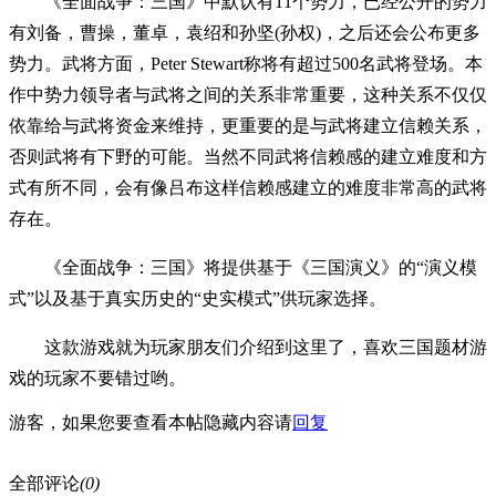
《全面战争：三国》中默认有11个势力，已经公开的势力
有刘备，曹操，董卓，袁绍和孙坚(孙权)，之后还会公布更多
势力。武将方面，Peter Stewart称将有超过500名武将登场。本
作中势力领导者与武将之间的关系非常重要，这种关系不仅仅
依靠给与武将资金来维持，更重要的是与武将建立信赖关系，
否则武将有下野的可能。当然不同武将信赖感的建立难度和方
式有所不同，会有像吕布这样信赖感建立的难度非常高的武将
存在。
《全面战争：三国》将提供基于《三国演义》的“演义模
式”以及基于真实历史的“史实模式”供玩家选择。
这款游戏就为玩家朋友们介绍到这里了，喜欢三国题材游
戏的玩家不要错过哟。
游客，如果您要查看本帖隐藏内容请
回复
全部评论
(0)