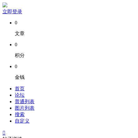
立即登录
0
文章
0
积分
0
金钱
首页
论坛
普通列表
图片列表
搜索
自定义
