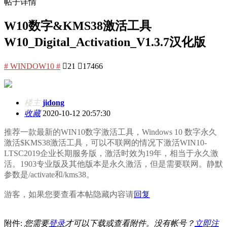
帖子详情
W10数字&KMS38激活工具
W10_Digital_Activation_V1.3.7汉化版
# WINDOW10 #

21

17466
楼主
jidong
收藏
2020-10-12 20:57:30
推荐一款最新的WIN10数字激活工具，Windows 10 数字永久
激活$KMS38激活工具，可以不联网的情况下激活WIN10-
LTSC2019企业长期服务版，激活时效为19年，相当于永久激
活。1903专业版及其他版本是永久激活，但是需要联网。静默
参数是/activate和/kms38。
游客，如果您要查看本帖隐藏内容请
回复
附件:
您需要
登录
才可以下载或查看附件。没有帐号？
立即注