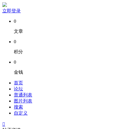
立即登录
0
文章
0
积分
0
金钱
首页
论坛
普通列表
图片列表
搜索
自定义
