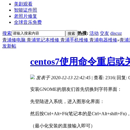
美剧观看
智能证件照
老照片修复
全球音乐免费
搜索
热搜:
活动
交友
discuz
搜索
青浦修电脑 青浦笔记本维修 青浦手机维修 青浦电器维修
»
青浦
发新帖
centos7使用命令重启或
发表于 2020-12-13 22:42:45
|
查看: 2316
|
回复: 
安装GNOME的朋友们首先切换到字符界面：
先登陆进入系统，进入图形化界面：
然后按Ctrl+Alt+F6(笔记本的是Ctrl+Alt+shift
（最小化安装的直接输入即可）