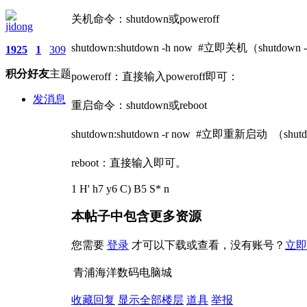
关机命令：shutdown或poweroff
jidong
shutdown:shutdown -h now #立即关机（shutdo
1925
1
309
积分
好友
主题
poweroff：直接输入poweroff即可：
发消息
重启命令：shutdown或reboot
shutdown:shutdown -r now #立即重新启动 （sh
reboot：直接输入即可。
1 H' h7 y6 C) B5 S* n
本帖子中包含更多资源
您需要
登录
才可以下载或查看，没有账号？
立即
青浦海洋数码电脑城
收藏
回复
显示全部楼层
道具
举报