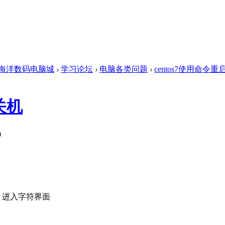
海洋数码电脑城
›
学习论坛
›
电脑各类问题
›
centos7使用命令
关机
0
+Fn)，进入字符界面