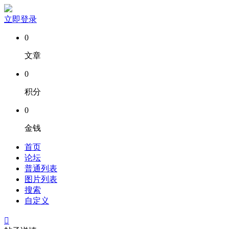
立即登录
0
文章
0
积分
0
金钱
首页
论坛
普通列表
图片列表
搜索
自定义
