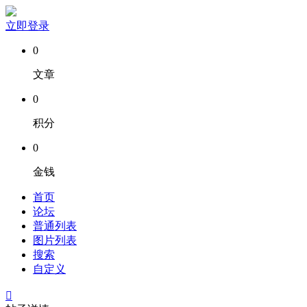
立即登录
0
文章
0
积分
0
金钱
首页
论坛
普通列表
图片列表
搜索
自定义
