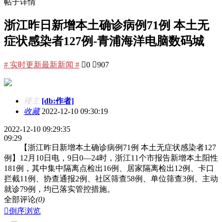
帖子详情
浙江昨日新增本土确诊病例71例 本土无
症状感染者127例-青浦海洋电脑数码城
# 实时更新最新新闻 #

0

907
楼主
[db:作者]
收藏
2022-12-10 09:30:19
2022-12-10 09:29:35
09:29
【浙江昨日新增本土确诊病例71例 本土无症状感染者127
例】12月10日电，9日0—24时，浙江11个市报告新增本土阳性
181例，其中集中隔离点检出16例、居家隔离检出12例、卡口
拦截11例、协查通报2例、社区筛查58例、单位筛查3例、主动
就诊79例，均已落实管控措施。
全部评论
(0)

倒序浏览