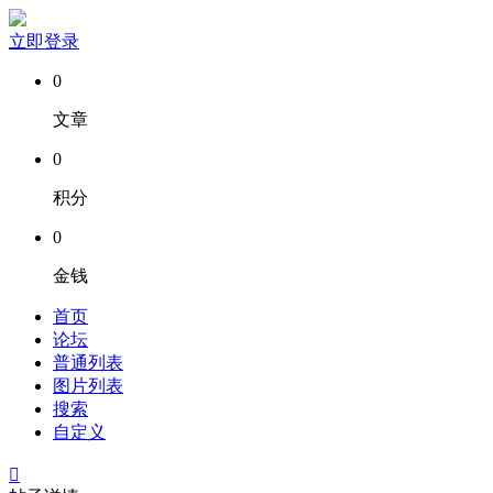
立即登录
0
文章
0
积分
0
金钱
首页
论坛
普通列表
图片列表
搜索
自定义
