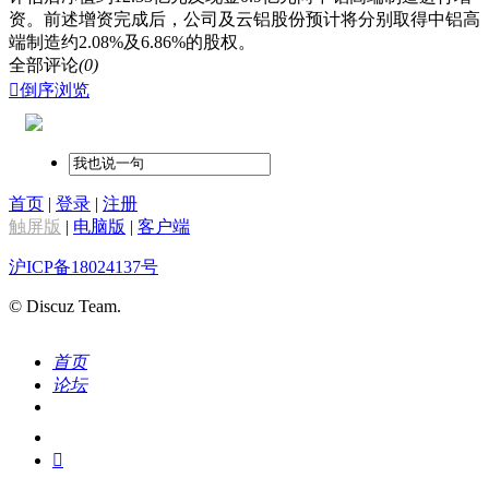
资。前述增资完成后，公司及云铝股份预计将分别取得中铝高
端制造约2.08%及6.86%的股权。
全部评论
(0)

倒序浏览
首页
|
登录
|
注册
触屏版
|
电脑版
|
客户端
沪ICP备18024137号
© Discuz Team.
首页
论坛
搜索
我的
