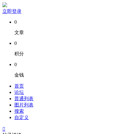
立即登录
0
文章
0
积分
0
金钱
首页
论坛
普通列表
图片列表
搜索
自定义
