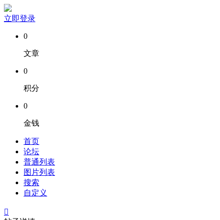
立即登录
0
文章
0
积分
0
金钱
首页
论坛
普通列表
图片列表
搜索
自定义
