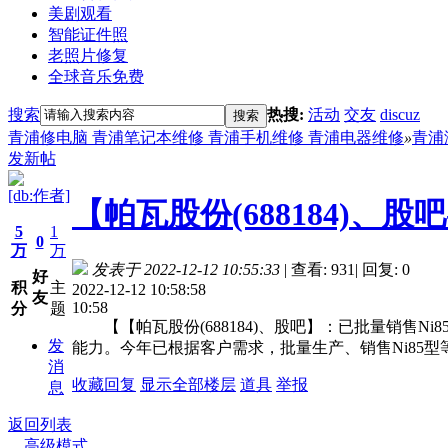
美剧观看
智能证件照
老照片修复
全球音乐免费
搜索
热搜:
活动
交友
discuz
搜索
青浦修电脑 青浦笔记本维修 青浦手机维修 青浦电器维修
»
青浦
发新帖
[db:作者]
【帕瓦股份(688184)、
5
1
0
万
万
发表于 2022-12-12 10:55:33
|
查看: 931
|
回复: 0
好
积
主
2022-12-12 10:58:58
友
10:58
分
题
【【帕瓦股份(688184)、股吧】：已批量销售
发
能力。今年已根据客户需求，批量生产、销售Ni85
消
收藏
回复
显示全部楼层
道具
举报
息
返回列表
高级模式