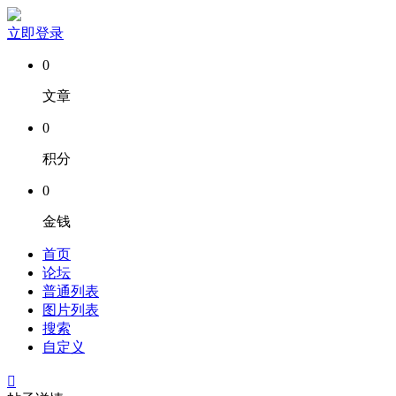
立即登录
0
文章
0
积分
0
金钱
首页
论坛
普通列表
图片列表
搜索
自定义
