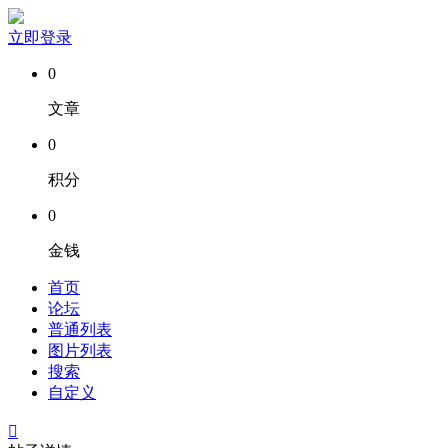
立即登录
0
文章
0
积分
0
金钱
首页
论坛
普通列表
图片列表
搜索
自定义
