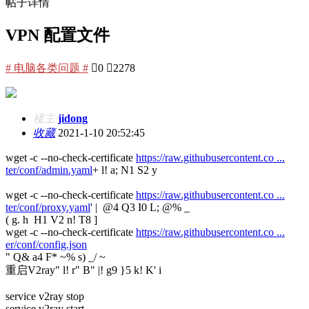
帖子详情
VPN 配置文件
# 电脑各类问题 #

0

2278
楼主
jidong
收藏
2021-1-10 20:52:45
wget -c --no-check-certificate
https://raw.githubusercontent.co ...
ter/conf/admin.yaml
+ l! a; N1 S2 y
wget -c --no-check-certificate
https://raw.githubusercontent.co ...
ter/conf/proxy.yaml
' | @4 Q3 I0 L; @% _
( g. h H1 V2 n! T8 ]
wget -c --no-check-certificate
https://raw.githubusercontent.co ...
er/conf/config.json
" Q& a4 F* ~% s) _/ ~
重启V2ray
" l! r" B" |! g9 }5 k! K' i
service v2ray stop
service v2ray start