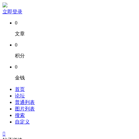
立即登录
0
文章
0
积分
0
金钱
首页
论坛
普通列表
图片列表
搜索
自定义
