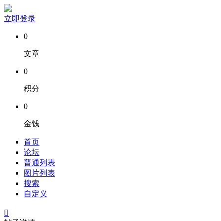
立即登录
0
文章
0
积分
0
金钱
首页
论坛
普通列表
图片列表
搜索
自定义
