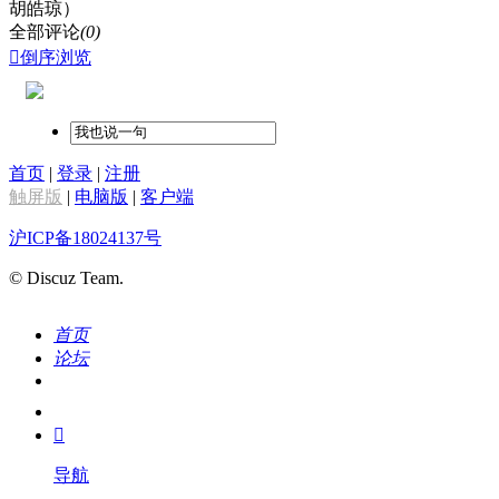
胡皓琼）
全部评论
(0)

倒序浏览
首页
|
登录
|
注册
触屏版
|
电脑版
|
客户端
沪ICP备18024137号
© Discuz Team.
首页
论坛
搜索
我的

导航