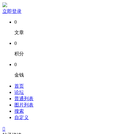
立即登录
0
文章
0
积分
0
金钱
首页
论坛
普通列表
图片列表
搜索
自定义
