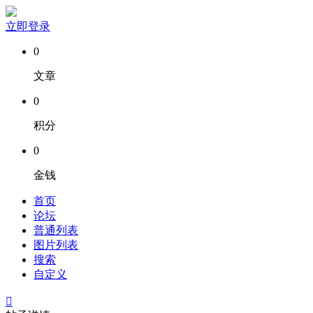
立即登录
0
文章
0
积分
0
金钱
首页
论坛
普通列表
图片列表
搜索
自定义
