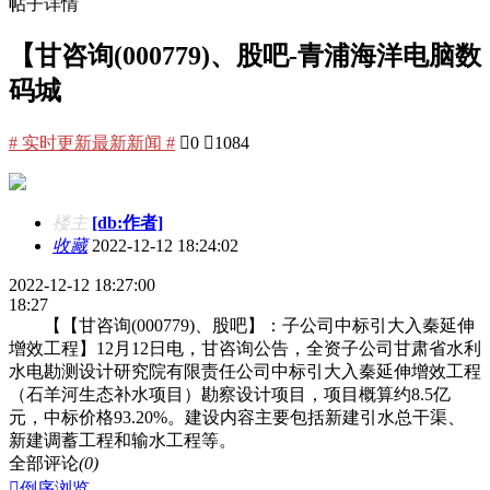
帖子详情
【甘咨询(000779)、股吧-青浦海洋电脑数
码城
# 实时更新最新新闻 #

0

1084
楼主
[db:作者]
收藏
2022-12-12 18:24:02
2022-12-12 18:27:00
18:27
【【甘咨询(000779)、股吧】：子公司中标引大入秦延伸
增效工程】12月12日电，甘咨询公告，全资子公司甘肃省水利
水电勘测设计研究院有限责任公司中标引大入秦延伸增效工程
（石羊河生态补水项目）勘察设计项目，项目概算约8.5亿
元，中标价格93.20%。建设内容主要包括新建引水总干渠、
新建调蓄工程和输水工程等。
全部评论
(0)

倒序浏览