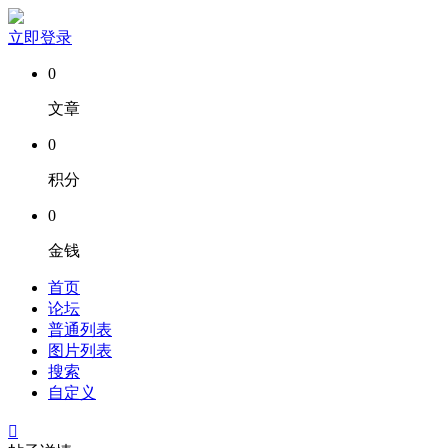
立即登录
0
文章
0
积分
0
金钱
首页
论坛
普通列表
图片列表
搜索
自定义
