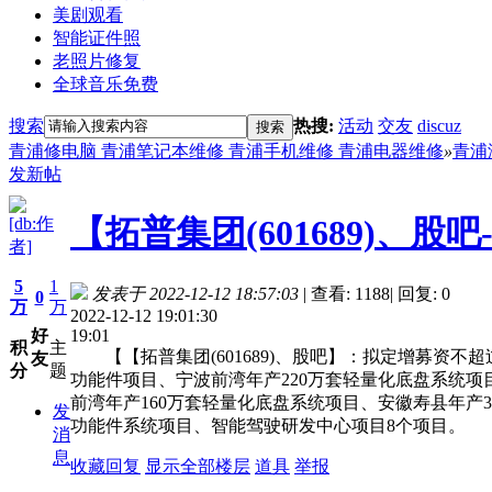
美剧观看
智能证件照
老照片修复
全球音乐免费
搜索
热搜:
活动
交友
discuz
搜索
青浦修电脑 青浦笔记本维修 青浦手机维修 青浦电器维修
»
青浦
发新帖
【拓普集团(601689)、
[db:作
者]
5
1
发表于 2022-12-12 18:57:03
|
查看: 1188
|
回复: 0
0
万
万
2022-12-12 19:01:30
19:01
好
积
主
【【拓普集团(601689)、股吧】：拟定增募资不超
友
分
题
功能件项目、宁波前湾年产220万套轻量化底盘系统项
前湾年产160万套轻量化底盘系统项目、安徽寿县年产
发
功能件系统项目、智能驾驶研发中心项目8个项目。
消
息
收藏
回复
显示全部楼层
道具
举报