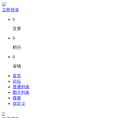
立即登录
0
文章
0
积分
0
金钱
首页
论坛
普通列表
图片列表
搜索
自定义
