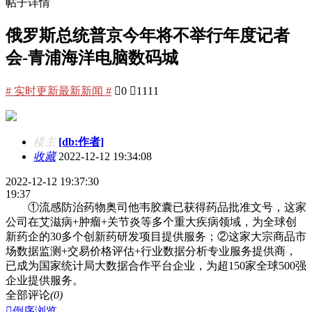
帖子详情
俄罗斯总统普京今年将不举行年度记者
会-青浦海洋电脑数码城
# 实时更新最新新闻 #

0

1111
楼主
[db:作者]
收藏
2022-12-12 19:34:08
2022-12-12 19:37:30
19:37
①流感防治药物奥司他韦胶囊已获得药品批准文号，这家
公司在艾滋病+肿瘤+关节炎等多个重大疾病领域，为全球创
新药企的30多个创新药研发项目提供服务；②这家大宗商品市
场数据监测+交易价格评估+行业数据分析专业服务提供商，
已成为国家统计局大数据合作平台企业，为超150家全球500强
企业提供服务。
全部评论
(0)

倒序浏览