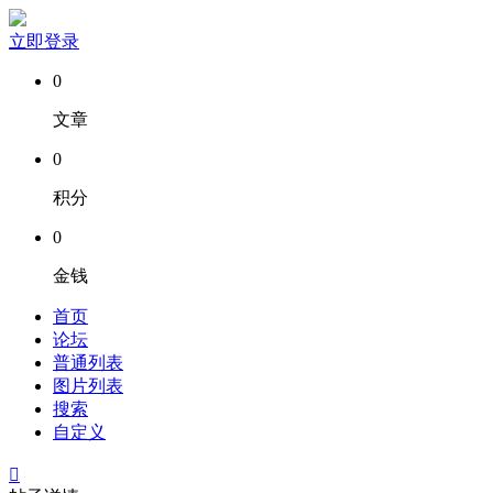
立即登录
0
文章
0
积分
0
金钱
首页
论坛
普通列表
图片列表
搜索
自定义
