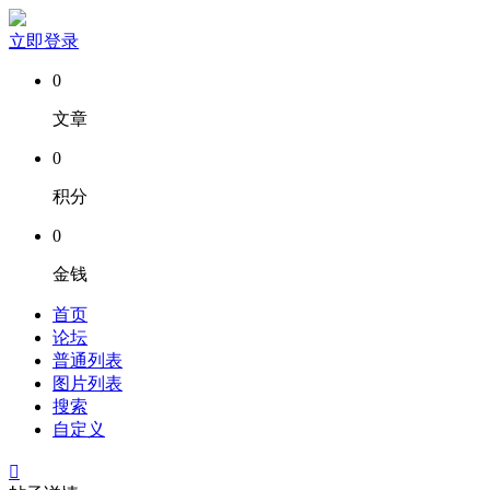
立即登录
0
文章
0
积分
0
金钱
首页
论坛
普通列表
图片列表
搜索
自定义
