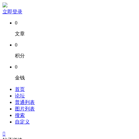
立即登录
0
文章
0
积分
0
金钱
首页
论坛
普通列表
图片列表
搜索
自定义
