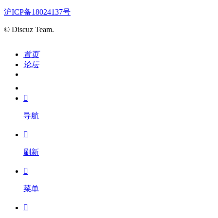
沪ICP备18024137号
© Discuz Team.
首页
论坛
搜索
我的

导航

刷新

菜单
