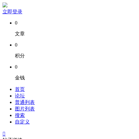
立即登录
0
文章
0
积分
0
金钱
首页
论坛
普通列表
图片列表
搜索
自定义
