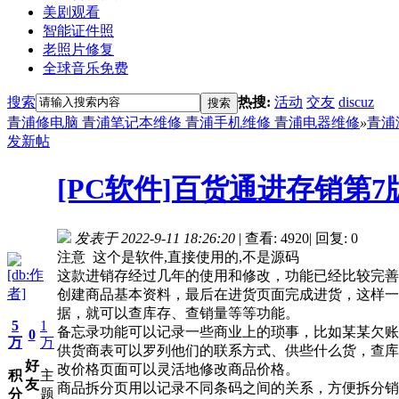
美剧观看
智能证件照
老照片修复
全球音乐免费
搜索
热搜:
活动
交友
discuz
搜索
青浦修电脑 青浦笔记本维修 青浦手机维修 青浦电器维修
»
青浦
发新帖
[PC软件]百货通进存销第
发表于 2022-9-11 18:26:20
|
查看: 4920
|
回复: 0
注意 这个是软件,直接使用的,不是源码
[db:作
这款进销存经过几年的使用和修改，功能已经比较完善
者]
创建商品基本资料，最后在进货页面完成进货，这样一
据，就可以查库存、查销量等等功能。
5
1
备忘录功能可以记录一些商业上的琐事，比如某某欠账
0
万
万
供货商表可以罗列他们的联系方式、供些什么货，查库
好
改价格页面可以灵活地修改商品价格。
积
主
友
商品拆分页用以记录不同条码之间的关系，方便拆分销
分
题