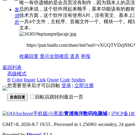
唯一有些遗憾的是会员页没有制作，因为我本人的店没
总的来说，这个软件用起来顺手，基本功能该有的都
发
技术方面，这个软件没有使用API，没有英文、基本
消
一共4个文件，主程序、音频文件一个、模块一个。模
息
文本。
https://pan.baidu.com/share/init?surl=vXGQTV
收藏
回复
显示全部楼层
道具
举报
返回列表
高级模式
B
Color
Image
Link
Quote
Code
Smilies
您需要登录后才可以回帖
登录
|
立即注册
回帖后跳转到最后一页
发表回复
|
Archiver
|
手机版
|
小黑屋
|
青浦海洋数码电脑城
(
沪ICP备180
GMT+8, 2026-8-7 19:55
, Processed in 1.256961 second(s), 24 querie
Powered by
Discuz!
X3.4