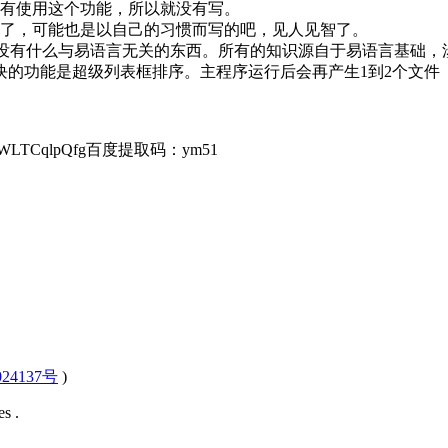
有使用这个功能，所以就没有写。
有了，可能也是以自己的习惯而写的吧，见人见智了。
上没有什么与易语言无关的东西。所有的知识源自于易语言基础
块的功能是超级列表框排序。主程序运行后会再产生1到2个文件 
DzjNbGWLTCqlpQfg百度提取码：ym51
24137号
)
s .