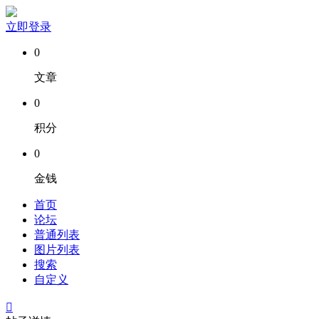
立即登录
0
文章
0
积分
0
金钱
首页
论坛
普通列表
图片列表
搜索
自定义
