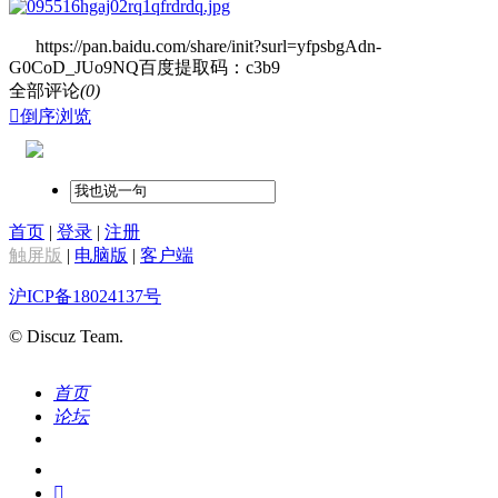
https://pan.baidu.com/share/init?surl=yfpsbgAdn-
G0CoD_JUo9NQ百度提取码：c3b9
全部评论
(0)

倒序浏览
首页
|
登录
|
注册
触屏版
|
电脑版
|
客户端
沪ICP备18024137号
© Discuz Team.
首页
论坛
搜索
我的
