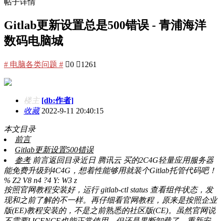
帖子详情
Gitlab更新设置总是500错误 - 青浦海洋
数码电脑城
# 电脑各类问题 #

0

1261
楼主
[db:作者]
收藏
2022-9-11 20:40:15
本文目录
前言
Gitlab更新设置500错误
参考
前言返回目录近日 腾讯云 买的2C4G轻量应用服务器
能免费升级到4C4G，想着性能够用就装个Gitlab托管代码吧！
% Z2 V8 n4 ?4 Y: W3 z
按照官网教程安装好，运行 gitlab-ctl status 查看组件状态，发
现和之前了解的不一样。再仔细看官网教程，原来是按照企业
版(EE)教程安装的，不是之前熟悉的社区版(CE)。虽然官网说
不需要LICENCE也能正常使用，但还是果断卸载了，重新安