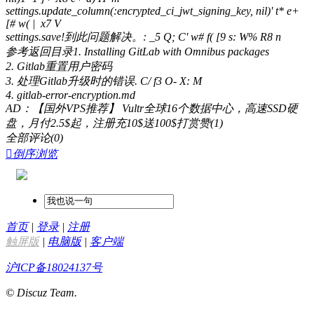
settings.update_column(:encrypted_ci_jwt_signing_key, nil)
' t* e+
[# w( | x7 V
settings.save!到此问题解决。
: _5 Q; C' w# f( [9 s: W% R8 n
参考返回目录1. Installing GitLab with Omnibus packages
2. Gitlab重置用户密码
3. 处理Gitlab升级时的错误
. C/ f3 O- X: M
4. gitlab-error-encryption.md
AD：【国外VPS推荐】 Vultr全球16个数据中心，高速SSD硬
盘，月付2.5$起，注册充10$送100$
打赏
赞(1)
全部评论
(0)

倒序浏览
首页
|
登录
|
注册
触屏版
|
电脑版
|
客户端
沪ICP备18024137号
© Discuz Team.