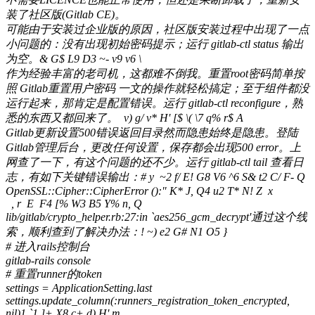
装了社区版(Gitlab CE)。
可能由于安装过企业版的原因，社区版安装过程中出现了一点
小问题的：没有出现初始密码提示；运行 gitlab-ctl status 输出
为空。
& G$ L9 D3 ~- v9 v6 \
作为经验丰富的老司机，这都难不倒我。重置root密码简单按
照 Gitlab重置用户密码 一文的操作就轻松搞定；至于组件都没
运行起来，那肯定是配置错误。运行 gitlab-ctl reconfigure，熟
悉的东西又都回来了。
v) g/ v* H' [$ \( \7 q% r$ A
Gitlab更新设置500错误返回目录然而隐患始终是隐患。登陆
Gitlab管理后台，更改任何设置，保存都会出现500 error。上
网查了一下，有这个问题的还不少。运行 gitlab-ctl tail 查看日
志，有如下关键错误输出：
# y ~2 f/ E! G8 V6 ^6 S& t2 C/ F- Q
OpenSSL::Cipher::CipherError ():
" K* J, Q4 u2 T* N! Z x
, r E F4 [% W3 B5 Y% n, Q
lib/gitlab/crypto_helper.rb:27:in `aes256_gcm_decrypt'通过这个线
索，顺利查到了解决办法：
! ~) e2 G# N1 O5 }
# 进入rails控制台
gitlab-rails console
# 重置runner的token
settings = ApplicationSetting.last
settings.update_column(:runners_registration_token_encrypted,
nil)
1 `1 ]+ X8 c+ d) H' m