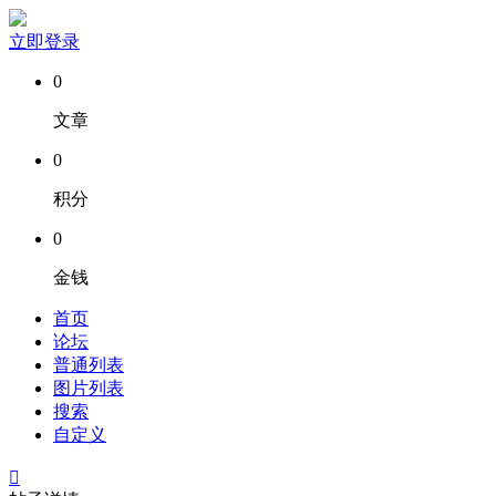
立即登录
0
文章
0
积分
0
金钱
首页
论坛
普通列表
图片列表
搜索
自定义
