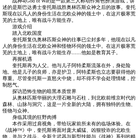
战神4(God of War)是一款第三人称动作角色扮演游戏，讲
述的是斯巴达勇士奎托斯战胜奥林匹斯众神之后的故事。奎托
斯现在以凡人的身份生活在北欧众神的领土中，在这片极寒荒
芜的土地上，唯有战斗方能生存。
游戏介绍
踏入北欧国度
奎托斯复仇奥林匹斯众神的往事已尘封多年，他现在以凡
人的身份生活在北欧众神和怪物环伺的领土中。在这片极寒荒
芜的土地上，唯有战斗方能生存……他如是教育其子。
再握机遇
奎托斯再为人父。他与儿子阿特柔斯流落在外，身处险
地。他是儿子的良师，亦是护卫，阿特柔斯也立志要获得他的
尊重。尽管奎托斯一直怒火中烧，却不得不学会处理情绪，控
制怒气。
探访恐怖生物的暗黑本质世界
从奥林匹斯华丽的大理石雕与石柱，到北欧前维京时代的
森林、山脉与洞穴，这是一片全新的大陆，拥有独特的生物、
怪物与众神。
身临其境的狂野肉搏
本作采用过肩视角，带给玩家前所未有的临场体验。在
《战神™》中，奎托斯将面对庞大威猛、凶狠狡诈的北欧生
物，并与之战斗。全新主武器与新型技能与《战神》系列的精