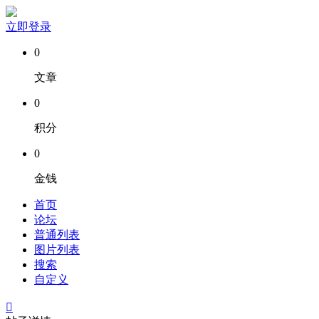
立即登录
0
文章
0
积分
0
金钱
首页
论坛
普通列表
图片列表
搜索
自定义
