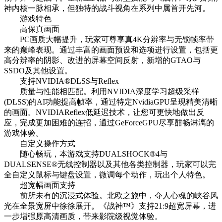
神内核一脉相承，但独特的战斗视角在系列中属首开先河。
游戏特色
高保真画面
PC画质大幅提升，玩家可尊享真4K分辨率与无锁帧率带
来的巅峰表现。通过丰富的画面预设和选项进行设置，包括更
高分辨率的阴影、改进的屏幕空间反射，新增的GTAO与
SSDO及其他设置。
支持NVIDIA®DLSS与Reflex
质量与性能相匹配。利用NVIDIA深度学习超级采样
(DLSS)的AI功能提高帧率，通过特定NvidiaGPU呈现精美清晰
的画面。NVIDIAReflex低延迟技术，让您可更快地做出反
应，完成更加困难的连招，通过GeForceGPU尽享酣畅淋漓的
游戏体验。
自定义操作方式
随心畅玩，本游戏支持DUALSHOCK®4与
DUALSENSE®无线控制器以及其他各类控制器，玩家可以完
全自定义鼠标与键盘设置，微调每个动作，玩出个人特色。
超宽幅画面支持
前所未有的沉浸式体验。北欧之旅中，夺人心魂的峡谷风
光在全景宽屏中徐徐展开。《战神™》支持21:9超宽屏幕，进
一步增强原高清画质，带来影院级视觉体验。