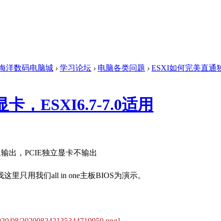
海洋数码电脑城
›
学习论坛
›
电脑各类问题
›
ESXI如何完美直通独立显
，ESXI6.7-7.0适用
输出，PCIE独立显卡不输出
用我们all in one主板BIOS为演示。
/2020/08/202008242135344719950.png]