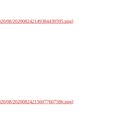
/2020/08/202008242149384430595.png]
/2020/08/202008242156077607586.png]