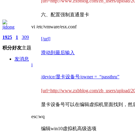
[url=http://www.zxbblog.com/zb_users/upload
六、配置强制直通显卡
vi /etc/vmware/esx.conf
jidong
1925
1
309
[/url]
积分
好友
主题
滑动到最后输入
发消息
i
/device/显卡设备号/owner = “passthru”
[url=http://www.zxbblog.com/zb_users/upload
显卡设备号可以在编辑虚拟机里面找到，然
esc:wq
编辑win10虚拟机高级选项