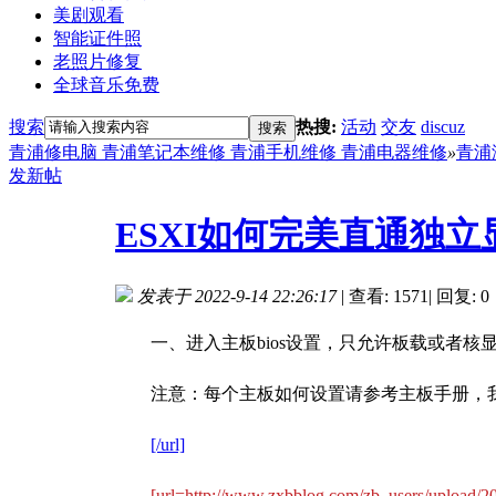
美剧观看
智能证件照
老照片修复
全球音乐免费
搜索
热搜:
活动
交友
discuz
搜索
青浦修电脑 青浦笔记本维修 青浦手机维修 青浦电器维修
»
青浦
发新帖
ESXI如何完美直通独立显卡
发表于 2022-9-14 22:26:17
|
查看: 1571
|
回复: 0
一、进入主板bios设置，只允许板载或者核显
注意：每个主板如何设置请参考主板手册，我这里只
[/url]
[url=http://www.zxbblog.com/zb_users/upload