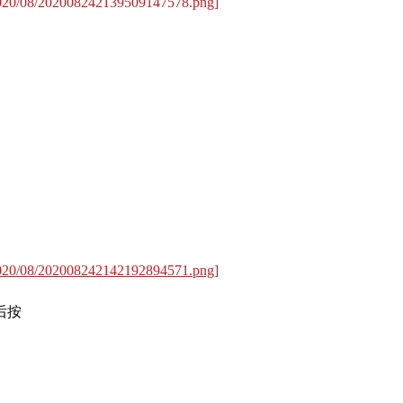
/2020/08/202008242139509147578.png]
/2020/08/202008242142192894571.png]
后按