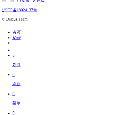
触屏版
|
电脑版
|
客户端
沪ICP备18024137号
© Discuz Team.
首页
论坛
搜索
我的

导航

刷新

菜单
