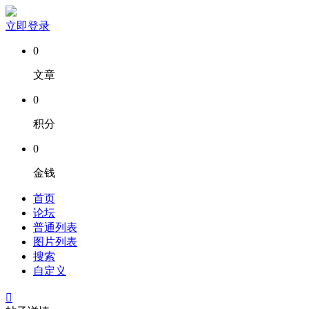
立即登录
0
文章
0
积分
0
金钱
首页
论坛
普通列表
图片列表
搜索
自定义
