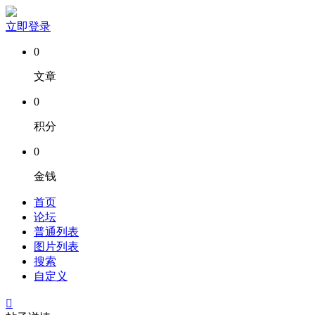
立即登录
0
文章
0
积分
0
金钱
首页
论坛
普通列表
图片列表
搜索
自定义
