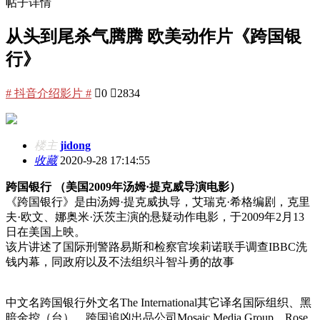
帖子详情
从头到尾杀气腾腾 欧美动作片《跨国银
行》
# 抖音介绍影片 #

0

2834
楼主
jidong
收藏
2020-9-28 17:14:55
跨国银行
（美国2009年汤姆·提克威导演电影）
《跨国银行》是由汤姆·提克威执导，艾瑞克·希格编剧，克里
夫·欧文、娜奥米·沃茨主演的悬疑动作电影，于2009年2月13
日在美国上映。
该片讲述了国际刑警路易斯和检察官埃莉诺联手调查IBBC洗
钱内幕，同政府以及不法组织斗智斗勇的故事
中文名跨国银行外文名The International其它译名国际组织、黑
暗金控（台）、跨国追凶出品公司Mosaic Media Group、Rose