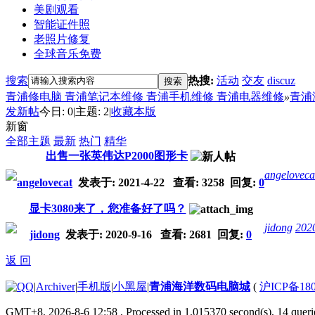
美剧观看
智能证件照
老照片修复
全球音乐免费
搜索
热搜:
活动
交友
discuz
搜索
青浦修电脑 青浦笔记本维修 青浦手机维修 青浦电器维修
»
青浦
发新帖
今日:
0
|
主题:
2
|
收藏本版
新窗
全部主题
最新
热门
精华
出售一张英伟达P2000图形卡
angeloveca
angelovecat
发表于:
2021-4-22
查看: 3258 回复:
0
显卡3080来了，您准备好了吗？
jidong
202
jidong
发表于:
2020-9-16
查看: 2681 回复:
0
返 回
|
Archiver
|
手机版
|
小黑屋
|
青浦海洋数码电脑城
(
沪ICP备180
GMT+8, 2026-8-6 12:58
, Processed in 1.015370 second(s), 14 querie