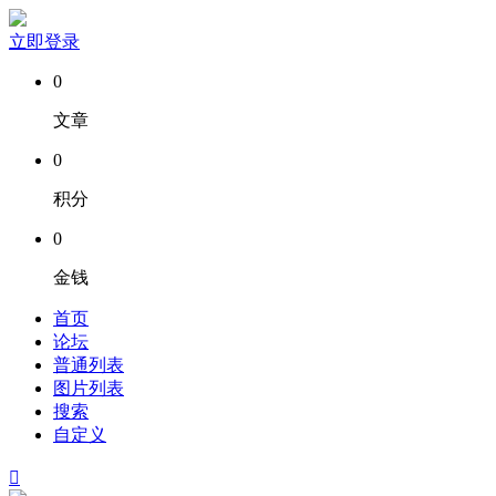
立即登录
0
文章
0
积分
0
金钱
首页
论坛
普通列表
图片列表
搜索
自定义
