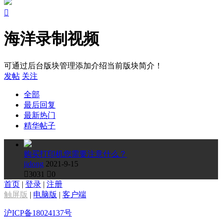

海洋录制视频
可通过后台版块管理添加介绍当前版块简介！
发帖
关注
全部
最后回复
最新热门
精华帖子
购买打印机您需要注意什么？
jidong
2021-9-15

3031

0
首页
|
登录
|
注册
触屏版
|
电脑版
|
客户端
沪ICP备18024137号