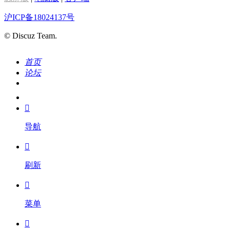
沪ICP备18024137号
© Discuz Team.
首页
论坛
搜索
我的

导航

刷新

菜单
