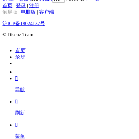
首页
|
登录
|
注册
触屏版
|
电脑版
|
客户端
沪ICP备18024137号
© Discuz Team.
首页
论坛
搜索
我的

导航

刷新

菜单